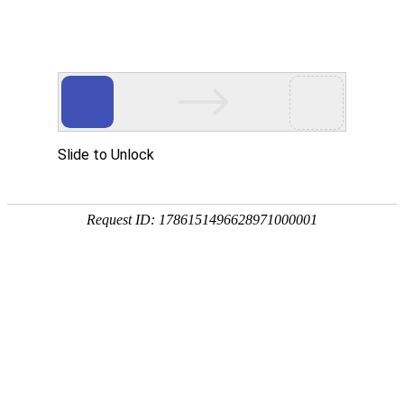
凯时_凯时app
Beranda
Tentang Kami
Tim
MORE
印度尼西亚动态月报（2018年01
[02-10]
我国投资印尼高铁产业风险
印度尼西亚动态月报（2017年12
[01-11]
“一带一路”框架下中国同
印度尼西亚动态月报（2017年11
[12-10]
从媒体“一带一路”报道角
印度尼西亚动态月报（2017年10
[11-10]
简论中国印尼海洋合作的主
印度尼西亚动态月报（2017年09
[10-13]
印尼南海政策论析
MORE