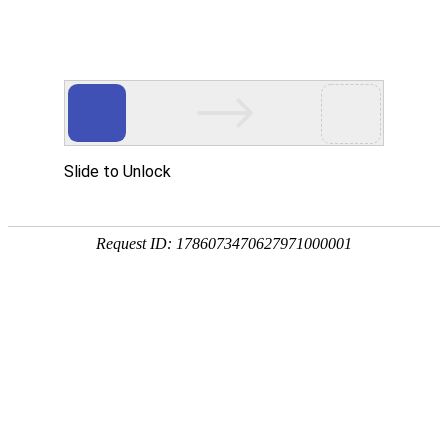
凯时_凯时app
Beranda
Tentang Kami
Tim
MORE
印度尼西亚动态月报（2018年01
[02-10]
我国投资印尼高铁产业风险
印度尼西亚动态月报（2017年12
[01-11]
“一带一路”框架下中国同
印度尼西亚动态月报（2017年11
[12-10]
从媒体“一带一路”报道角
印度尼西亚动态月报（2017年10
[11-10]
简论中国印尼海洋合作的主
印度尼西亚动态月报（2017年09
[10-13]
印尼南海政策论析
MORE