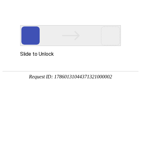
凯时_凯时app
Beranda
Tentang Kami
Tim
MORE
印度尼西亚动态月报（2018年01
[02-10]
我国投资印尼高铁产业风险
印度尼西亚动态月报（2017年12
[01-11]
“一带一路”框架下中国同
印度尼西亚动态月报（2017年11
[12-10]
从媒体“一带一路”报道角
印度尼西亚动态月报（2017年10
[11-10]
简论中国印尼海洋合作的主
印度尼西亚动态月报（2017年09
[10-13]
印尼南海政策论析
MORE